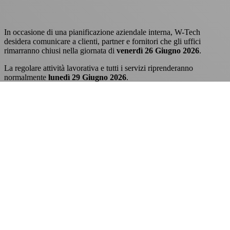
In occasione di una pianificazione aziendale interna, W-Tech
desidera comunicare a clienti, partner e fornitori che gli uffici
rimarranno chiusi nella giornata di
venerdì 26 Giugno 2026
.
La regolare attività lavorativa e tutti i servizi riprenderanno
normalmente
lunedì 29 Giugno 2026
.
Auguriamo a tutti i nostri collaboratori e ai nostri partner un sereno
fine settimana!
Il Team W-Tech
Love
0
Share
Previous Post
Raffreddamento industriale e
caldo estremo: perché la condensazione ad aria
non basta più