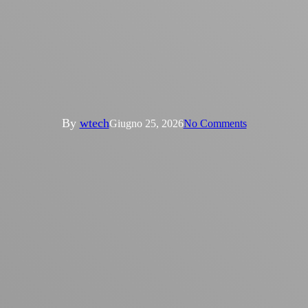
News
W-Tech comunica la chiusura
straordinaria degli uffici per
venerdì 26 Giugno 2026
By
wtech
Giugno 25, 2026
No Comments