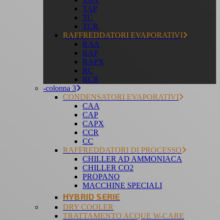
TAP
TC
TCR
RAFFREDDATORI EVAPORATIVI
RAA
RAP
RAPX
RC
RCR
-colonna 3
CONDENSATORI EVAPORATIVI
CAA
CAP
CAPX
CCR
CC
RAFFREDDATORI DI PROCESSO
CHILLER AD AMMONIACA
CHILLER CO2
PROPANO
MACCHINE SPECIALI
HYBRID SERIE
DRY COOLER
TRATTAMENTO ACQUE W-CARE