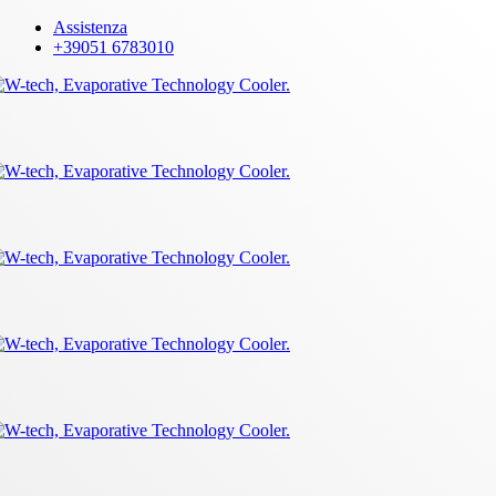
Skip
Assistenza
to
+39051 6783010
main
content