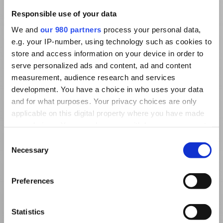
Responsible use of your data
We and
our 980 partners
process your personal data,
e.g. your IP-number, using technology such as cookies to
store and access information on your device in order to
serve personalized ads and content, ad and content
measurement, audience research and services
development. You have a choice in who uses your data
and for what purposes. Your privacy choices are only
applicable on this digital property where you have made
your choices. You can change or withdraw your consent
any time from the Cookie Declaration or by clicking on
Consent
the Privacy trigger icon.
Necessary
Selection
Find out more about how your personal data is processed
Preferences
and set your preferences in the
details section
.
We use cookies to personalise content and ads, to
Statistics
provide social media features and to analyse our traffic.