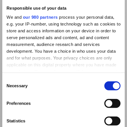
Responsible use of your data
We and
our 980 partners
process your personal data,
e.g. your IP-number, using technology such as cookies to
store and access information on your device in order to
serve personalized ads and content, ad and content
measurement, audience research and services
development. You have a choice in who uses your data
and for what purposes. Your privacy choices are only
applicable on this digital property where you have made
your choices. You can change or withdraw your consent
any time from the Cookie Declaration or by clicking on
Consent
the Privacy trigger icon.
Necessary
Selection
Find out more about how your personal data is processed
Preferences
and set your preferences in the
details section
.
We use cookies to personalise content and ads, to
Statistics
provide social media features and to analyse our traffic.