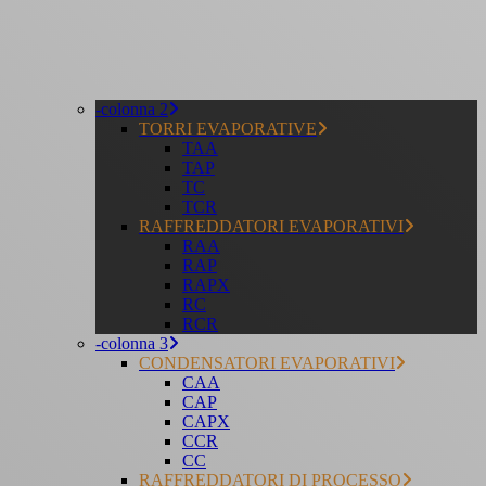
-colonna 2
TORRI EVAPORATIVE
TAA
TAP
TC
TCR
RAFFREDDATORI EVAPORATIVI
RAA
RAP
RAPX
RC
RCR
-colonna 3
CONDENSATORI EVAPORATIVI
CAA
CAP
CAPX
CCR
CC
RAFFREDDATORI DI PROCESSO