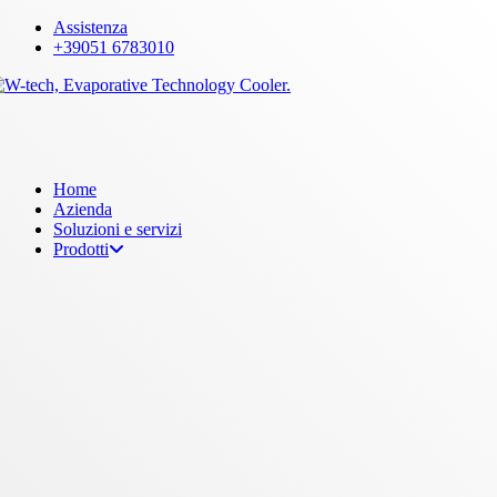
Skip
Assistenza
to
+39051 6783010
main
content
Menu
Home
Azienda
Soluzioni e servizi
Prodotti