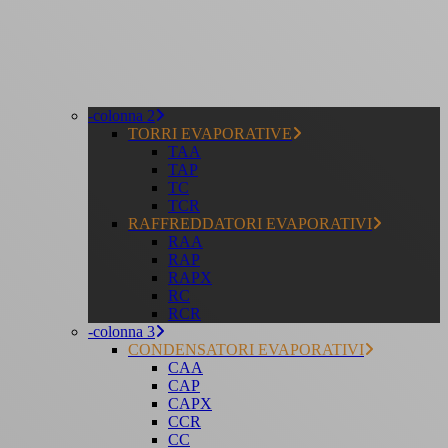
-colonna 2
TORRI EVAPORATIVE
TAA
TAP
TC
TCR
RAFFREDDATORI EVAPORATIVI
RAA
RAP
RAPX
RC
RCR
-colonna 3
CONDENSATORI EVAPORATIVI
CAA
CAP
CAPX
CCR
CC