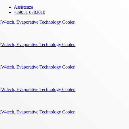
Skip
Assistenza
to
+39051 6783010
main
content