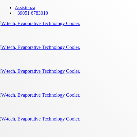
Skip
Assistenza
to
+39051 6783010
main
content