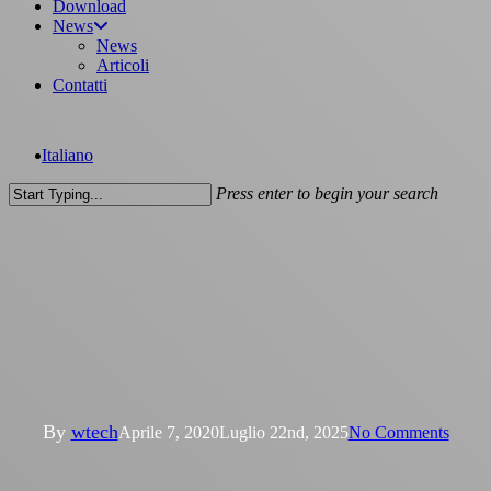
Download
News
News
Articoli
Contatti
Italiano
Press enter to begin your search
Close
Search
News
COMUNICAZIONE
IMPORTANTE!
By
wtech
Aprile 7, 2020
Luglio 22nd, 2025
No Comments