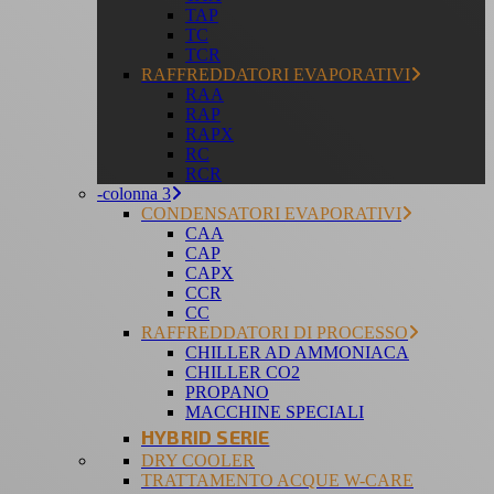
TAP
TC
TCR
RAFFREDDATORI EVAPORATIVI
RAA
RAP
RAPX
RC
RCR
-colonna 3
CONDENSATORI EVAPORATIVI
CAA
CAP
CAPX
CCR
CC
RAFFREDDATORI DI PROCESSO
CHILLER AD AMMONIACA
CHILLER CO2
PROPANO
MACCHINE SPECIALI
HYBRID SERIE
DRY COOLER
TRATTAMENTO ACQUE W-CARE