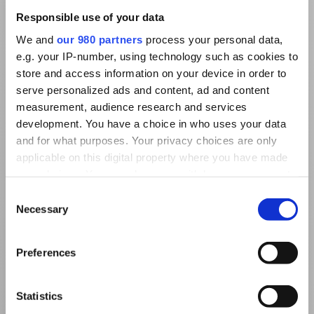
Responsible use of your data
We and
our 980 partners
process your personal data,
e.g. your IP-number, using technology such as cookies to
store and access information on your device in order to
serve personalized ads and content, ad and content
measurement, audience research and services
development. You have a choice in who uses your data
and for what purposes. Your privacy choices are only
applicable on this digital property where you have made
your choices. You can change or withdraw your consent
any time from the Cookie Declaration or by clicking on
Consent
the Privacy trigger icon.
Necessary
Selection
Find out more about how your personal data is processed
Preferences
and set your preferences in the
details section
.
We use cookies to personalise content and ads, to
Statistics
provide social media features and to analyse our traffic.