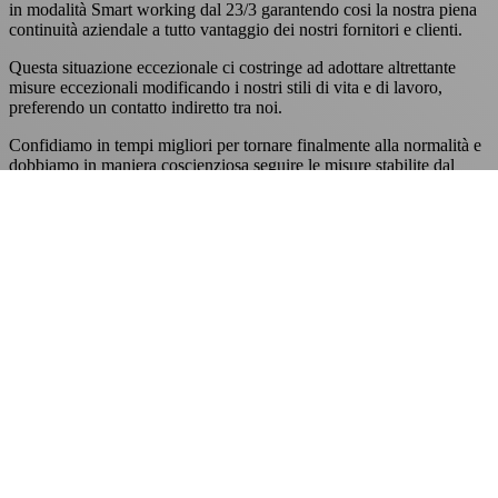
in modalità Smart working dal 23/3 garantendo cosi la nostra piena
continuità aziendale a tutto vantaggio dei nostri fornitori e clienti.
Questa situazione eccezionale ci costringe ad adottare altrettante
misure eccezionali modificando i nostri stili di vita e di lavoro,
preferendo un contatto indiretto tra noi.
Confidiamo in tempi migliori per tornare finalmente alla normalità e
dobbiamo in maniera coscienziosa seguire le misure stabilite dal
Governo, mettendo in conto un periodo di disagio e rallentamento
anche economico.
Devo essere grato in prima persona a tutti i miei collaboratori per il
lavoro che stanno svolgendo non ostante la difficoltà, ai nostri
fornitori e ai nostri clienti che ci hanno sostenuto e continueranno a
farlo, preferendo un prodotto e progettato e assemblato in Italia!
Grazie a tutti voi!
Massimo Volpini
Love
0
Share
Previous Post
Lista accessori aggiornata!