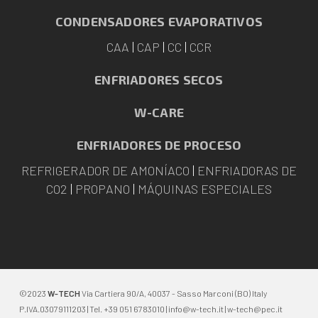
CONDENSADORES EVAPORATIVOS
CAA
|
CAP
|
CC
|
CCR
ENFRIADORES SECOS
W-CARE
ENFRIADORES DE PROCESO
REFRIGERADOR DE AMONÍACO
|
ENFRIADORAS DE
CO2
|
PROPANO
|
MÁQUINAS ESPECIALES
©2023
W-TECH
Via Cartiera 90/A, 40037 - Sasso Marconi (BO) Italy
P.IVA.03079111203 | Tel. +39 051 6783010 |
info@w-tech.it
|
w-tech@pec.it