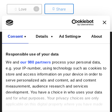
Love
Share
0
Consent
Details
Ad Settings
About
Previous Post
Corrosión y entornos
Responsible use of your data
salinos: el enemigo
We and
our 980 partners
process your personal data,
e.g. your IP-number, using technology such as cookies to
invisible de los
store and access information on your device in order to
serve personalized ads and content, ad and content
implantes
measurement, audience research and services
development. You have a choice in who uses your data
and for what purposes. Your privacy choices are only
applicable on this digital property where you have made
your choices. You can change or withdraw your consent
Next Post