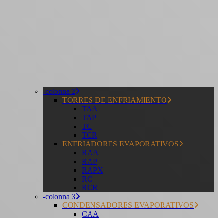
-colonna 2
TORRES DE ENFRIAMIENTO
TAA
TAP
TC
TCR
ENFRIADORES EVAPORATIVOS
RAA
RAP
RAPX
RC
RCR
-colonna 3
CONDENSADORES EVAPORATIVOS
CAA