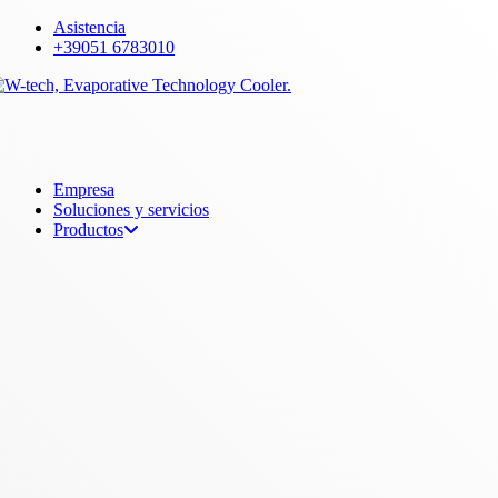
Skip
Asistencia
to
+39051 6783010
main
content
Menu
Empresa
Soluciones y servicios
Productos