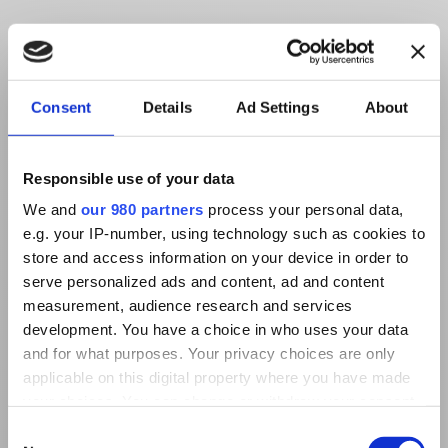
Consent
Details
Ad Settings
About
Responsible use of your data
We and
our 980 partners
process your personal data,
e.g. your IP-number, using technology such as cookies to
store and access information on your device in order to
serve personalized ads and content, ad and content
measurement, audience research and services
development. You have a choice in who uses your data
and for what purposes. Your privacy choices are only
applicable on this digital property where you have made
your choices. You can change or withdraw your consent
any time from the Cookie Declaration or by clicking on
Consent