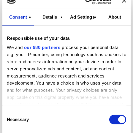
Cómo evitar costosos tiempos de inactividad y
Consent
Details
Ad Settings
About
optimizar el rendimiento energético mediante
una gestión profesional…
Responsible use of your data
We and
our 980 partners
process your personal data,
e.g. your IP-number, using technology such as cookies to
store and access information on your device in order to
serve personalized ads and content, ad and content
ARTICOLI
BLOG
measurement, audience research and services
development. You have a choice in who uses your data
14 de julio de 2025
and for what purposes. Your privacy choices are only
Torres
applicable on this digital property where you have made
your choices. You can change or withdraw your consent
evaporativas de
any time from the Cookie Declaration or by clicking on
Consent
the Privacy trigger icon.
Necessary
Selection
acero inoxidable
Find out more about how your personal data is processed