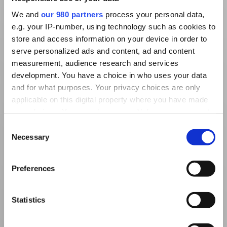
We and
our 980 partners
process your personal data,
e.g. your IP-number, using technology such as cookies to
store and access information on your device in order to
serve personalized ads and content, ad and content
measurement, audience research and services
development. You have a choice in who uses your data
and for what purposes. Your privacy choices are only
applicable on this digital property where you have made
your choices. You can change or withdraw your consent
any time from the Cookie Declaration or by clicking on
Consent
the Privacy trigger icon.
Necessary
Selection
Find out more about how your personal data is processed
Preferences
and set your preferences in the
details section
.
We use cookies to personalise content and ads, to
Statistics
provide social media features and to analyse our traffic.
We also share information about your use of our site with