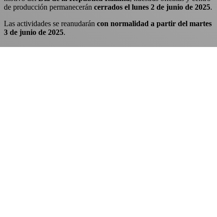
de producción permanecerán
cerrados el lunes 2 de junio de 2025
.
Las actividades se reanudarán
con normalidad a partir del martes
3 de junio de 2025
.
Durante la parada, no se garantizará la gestión de las
comunicaciones, pero todas las solicitudes se procesarán a nuestro
regreso con la máxima prioridad.
El equipo W-Tech
Love
0
Share
Previous Post
Serpentines de intercambio
térmico: normas de calidad y pruebas rigurosas
para un rendimiento fiable