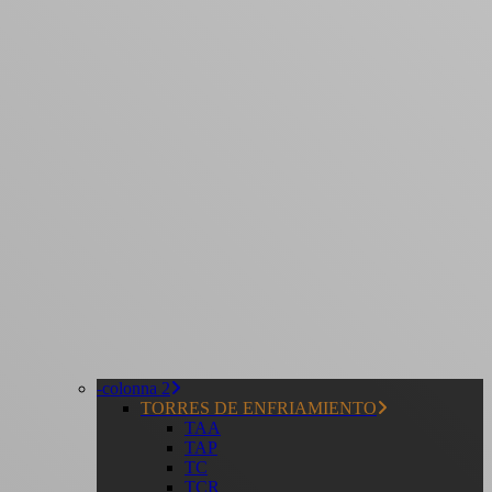
-colonna 2
TORRES DE ENFRIAMIENTO
TAA
TAP
TC
TCR