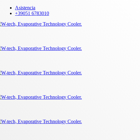
Skip
Asistencia
to
+39051 6783010
main
content