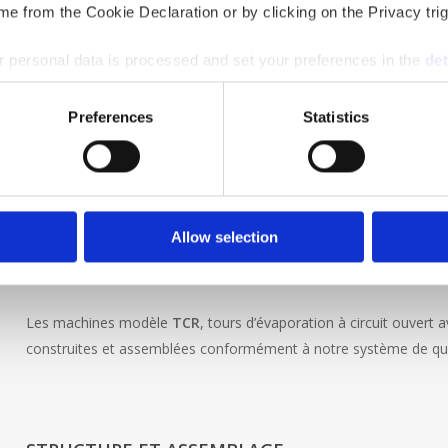
e from the Cookie Declaration or by clicking on the Privacy trig
 personal data is processed and set your preferences in the
det
e content and ads, to provide social media features and to analy
Preferences
Statistics
 our site with our social media, advertising and analytics partn
 provided to them or that they’ve collected from your use of their
Allow selection
CARACTERISTIQUE DE CONSTRUCTION
Les machines modèle
TCR
, tours d’évaporation à circuit ouvert 
construites et assemblées conformément à notre système de qual