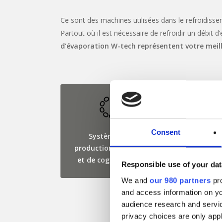
Ce sont des machines utilisées dans le refroidisse
Partout où il est nécessaire de refroidir un débit 
d’évaporation W-tech représentent votre meill
Consent
Systèmes de
Usi
production d’énergie
métallu
et de cogénération
Responsible use of your dat
We and
our 980 partners
pro
and access information on yo
audience research and servi
privacy choices are only app