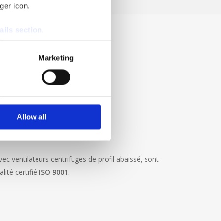
ger icon.
ails section
.
se our traffic. We also share
Marketing
ers who may combine it with
 services.
Allow all
avec ventilateurs centrifuges de profil abaissé, sont
ité certifié
ISO 9001
.