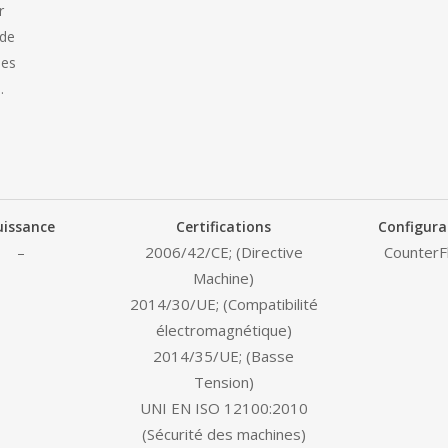
r
 de
des
.
uissance
Certifications
Configura
–
2006/42/CE; (Directive
CounterF
Machine)
2014/30/UE; (Compatibilité
électromagnétique)
2014/35/UE; (Basse
Tension)
UNI EN ISO 12100:2010
(Sécurité des machines)