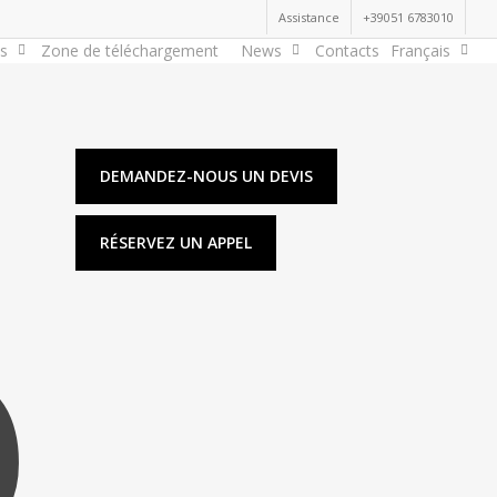
Assistance
+39051 6783010
ts
Zone de téléchargement
News
Contacts
Français
DEMANDEZ-NOUS UN DEVIS
RÉSERVEZ UN APPEL