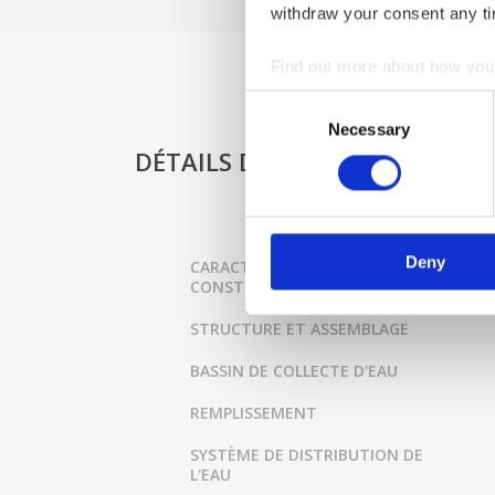
withdraw your consent any tim
Find out more about how your
Consent
We use cookies to personalis
Necessary
Selection
information about your use of
DÉTAILS DU PRODUIT
other information that you’ve
Deny
CARACTERISTIQUE DE
CONSTRUCTION
STRUCTURE ET ASSEMBLAGE
BASSIN DE COLLECTE D'EAU
REMPLISSEMENT
SYSTÈME DE DISTRIBUTION DE
L'EAU