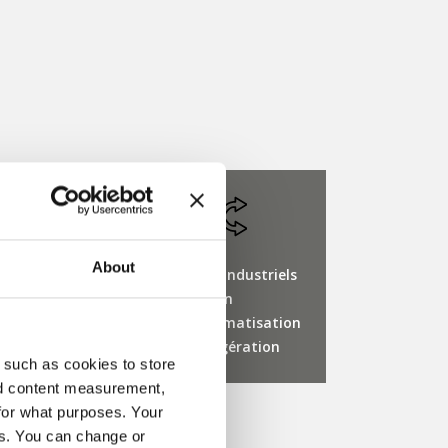
About
limentaires
Systèmes industriels
centration
en
général/climatisation
et réfrigération
 such as cookies to store
nd content measurement,
for what purposes. Your
es. You can change or