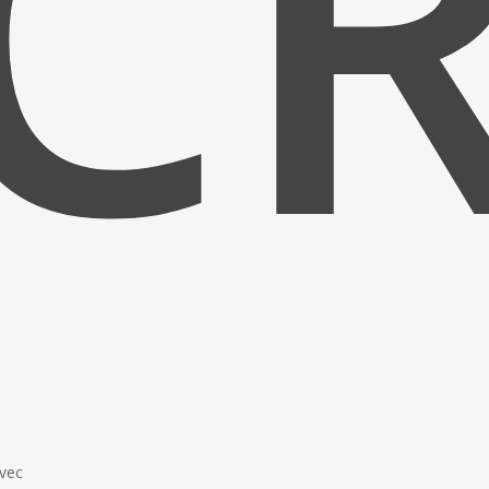
C
vec