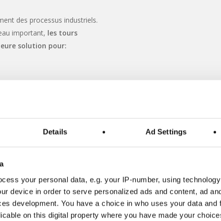
ment des processus industriels.
d’eau important,
les tours
eure solution pour:
Details
Ad Settings
nes
Usines chimiques et
Plantes a
rgiques
pharmaceutiques
et de con
a
cess your personal data, e.g. your IP-number, using technology
ur device in order to serve personalized ads and content, ad a
ces development. You have a choice in who uses your data and 
licable on this digital property where you have made your choic